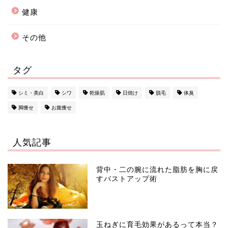
健康
その他
タグ
シミ・美白
シワ
乾燥肌
日焼け
脱毛
体臭
脚痩せ
お腹痩せ
人気記事
背中・二の腕に流れた脂肪を胸に戻
すバストアップ術
玉ねぎに育毛効果があるって本当？