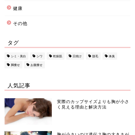
健康
その他
タグ
シミ・美白
シワ
乾燥肌
日焼け
脱毛
体臭
脚痩せ
お腹痩せ
人気記事
実際のカップサイズよりも胸が小さ
く見える理由と解決方法
胸が小さいのは遺伝？胸の大きさが