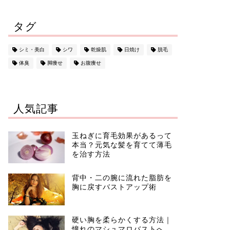
タグ
シミ・美白
シワ
乾燥肌
日焼け
脱毛
体臭
脚痩せ
お腹痩せ
人気記事
玉ねぎに育毛効果があるって
本当？元気な髪を育てて薄毛
を治す方法
背中・二の腕に流れた脂肪を
胸に戻すバストアップ術
硬い胸を柔らかくする方法｜
憧れのマシュマロバストへ