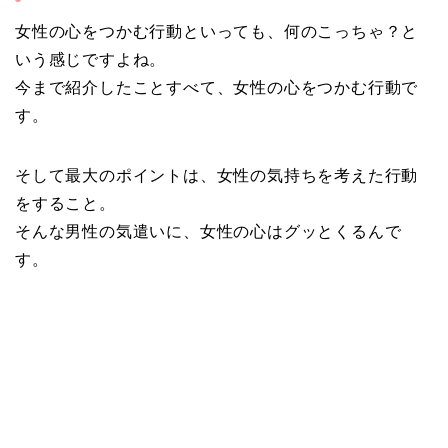
女性の心をつかむ行動といっても、何のこっちゃ？と
いう感じですよね。
今まで紹介したことすべて、女性の心をつかむ行動で
す。
そして最大のポイントは、女性の気持ちを考えた行動
をすること。
そんな男性の気遣いに、女性の心はグッとくるんで
す。