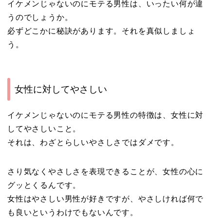
イケメンじゃないのにモテる男性は、いったい何が違
うのでしょうか。
必ずどこかに秘訣があります。それを真似しましょ
う。
女性に対してやさしい
イケメンじゃないのにモテる男性の特徴は、女性に対
してやさしいこと。
それは、わざとらしいやさしさではダメです。
さり気なくやさしさを表現できることが、女性の心に
グッとくるんです。
女性はやさしい男性が好きですが、やさしければ何で
も良いというわけでもないんです。