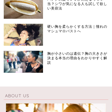
当？シワが気になる人も試して欲し
い美容法
硬い胸を柔らかくする方法｜憧れの
マシュマロバストへ
胸が小さいのは遺伝？胸の大きさが
決まる本当の理由をわかりやすく解
説
ABOUT US