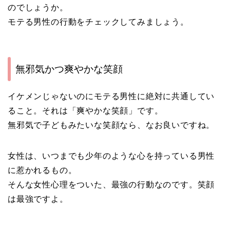
のでしょうか。
モテる男性の行動をチェックしてみましょう。
無邪気かつ爽やかな笑顔
イケメンじゃないのにモテる男性に絶対に共通してい
ること。それは「爽やかな笑顔」です。
無邪気で子どもみたいな笑顔なら、なお良いですね。
女性は、いつまでも少年のような心を持っている男性
に惹かれるもの。
そんな女性心理をついた、最強の行動なのです。笑顔
は最強ですよ。