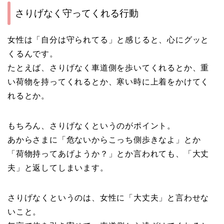
さりげなく守ってくれる行動
女性は「自分は守られてる」と感じると、心にグッと
くるんです。
たとえば、さりげなく車道側を歩いてくれるとか、重
い荷物を持ってくれるとか、寒い時に上着をかけてく
れるとか。
もちろん、さりげなくというのがポイント。
あからさまに「危ないからこっち側歩きなよ」とか
「荷物持ってあげようか？」とか言われても、「大丈
夫」と返してしまいます。
さりげなくというのは、女性に「大丈夫」と言わせな
いこと。