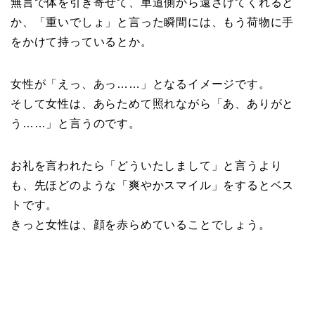
無言で体を引き寄せて、車道側から遠ざけてくれると
か、「重いでしょ」と言った瞬間には、もう荷物に手
をかけて持っているとか。
女性が「えっ、あっ……」となるイメージです。
そして女性は、あらためて照れながら「あ、ありがと
う……」と言うのです。
お礼を言われたら「どういたしまして」と言うより
も、先ほどのような「爽やかスマイル」をするとベス
トです。
きっと女性は、顔を赤らめていることでしょう。