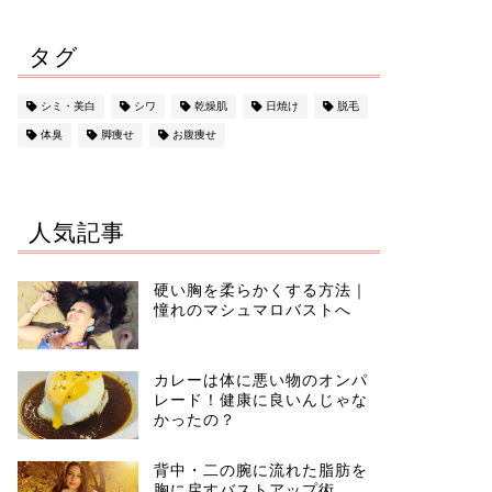
タグ
シミ・美白
シワ
乾燥肌
日焼け
脱毛
体臭
脚痩せ
お腹痩せ
人気記事
硬い胸を柔らかくする方法｜
憧れのマシュマロバストへ
カレーは体に悪い物のオンパ
レード！健康に良いんじゃな
かったの？
背中・二の腕に流れた脂肪を
胸に戻すバストアップ術