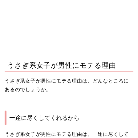
うさぎ系女子が男性にモテる理由
うさぎ系女子が男性にモテる理由は、どんなところに
あるのでしょうか。
一途に尽くしてくれるから
うさぎ系女子が男性にモテる理由は、一途に尽くして