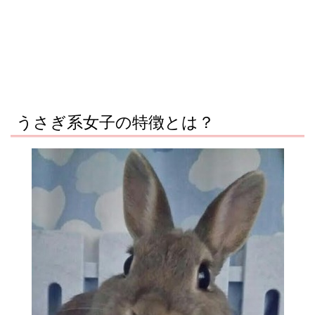
うさぎ系女子の特徴とは？