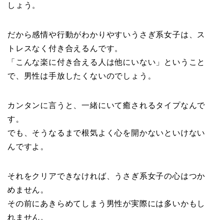
しょう。
だから感情や行動がわかりやすいうさぎ系女子は、ス
トレスなく付き合えるんです。
「こんな楽に付き合える人は他にいない」ということ
で、男性は手放したくないのでしょう。
カンタンに言うと、一緒にいて癒されるタイプなんで
す。
でも、そうなるまで根気よく心を開かないといけない
んですよ。
それをクリアできなければ、うさぎ系女子の心はつか
めません。
その前にあきらめてしまう男性が実際には多いかもし
れません。