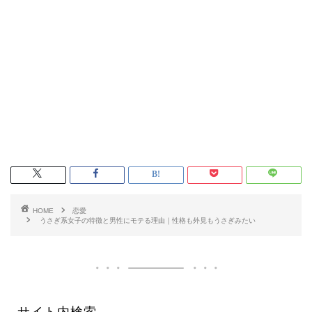
HOME
恋愛
うさぎ系女子の特徴と男性にモテる理由｜性格も外見もうさぎみたい
サイト内検索