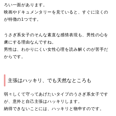
ろい一面があります。
映画やドキュメンタリーを見ていると、すぐに泣くの
が特徴の1つです。
うさぎ系女子のそんな素直な感情表現も、男性の心を
虜にする理由なんですね。
男性は、わかりにくい女性心理を読み解くのが苦手だ
からです。
主張はハッキリ、でも天然なところも
弱々しくて守ってあげたいタイプのうさぎ系女子です
が、意外と自己主張はハッキリします。
納得できないことには、ハッキリと物申すのです。